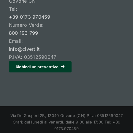
Govone CN
Tel:
+39 0173 970459
Numero Verde:
800 193 799
Email:
info@civert.it
P.IVA: 03512590047
Richiedi un preventivo
Via De Gasperi 2B, 12040 Govone (CN) P.iva 03512590047
Orari: dal lunedì al venerdì, dalle 9:00 alle 17:00 Tel: +39
0173.970459