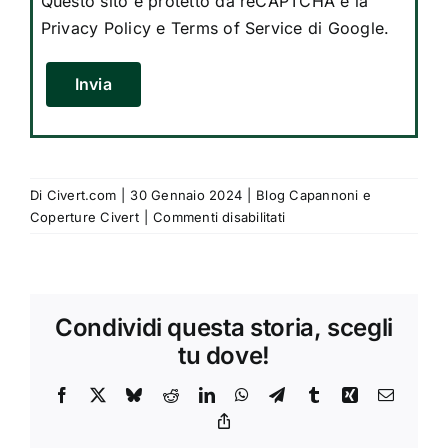
Questo sito è protetto da reCAPTCHA e la
Privacy Policy
e
Terms of Service
di Google.
Si prega di lasciare vuoto questo campo.
Di
Civert.com
|
30 Gennaio 2024
|
Blog Capannoni e
su
Coperture Civert
|
Commenti disabilitati
Capannoni
mobili
PVC:
installazione
Condividi questa storia, scegli
Civert
a
tu dove!
Verona
Facebook
X
Bluesky
Reddit
LinkedIn
WhatsApp
Telegram
Tumblr
Xing
Email
Copy
Link