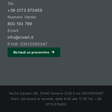
Tel:
+39 0173 970459
Numero Verde:
800 193 799
Email:
info@civert.it
P.IVA: 03512590047
Richiedi un preventivo
Via De Gasperi 2B, 12040 Govone (CN) P.iva 03512590047
Orari: dal lunedì al venerdì, dalle 9:00 alle 17:00 Tel: +39
0173.970459