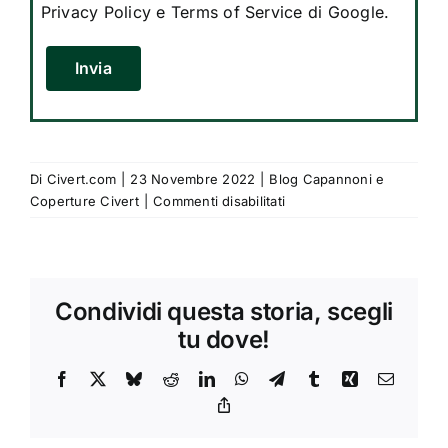
Privacy Policy
e
Terms of Service
di Google.
Si prega di lasciare vuoto questo campo.
Di
Civert.com
|
23 Novembre 2022
|
Blog Capannoni e
su
Coperture Civert
|
Commenti disabilitati
Coperture
industriali
per
punti
Condividi questa storia, scegli
di
carico:
tu dove!
Civert
copre
Facebook
X
Bluesky
Reddit
LinkedIn
WhatsApp
Telegram
Tumblr
Xing
Email
tutto
Copy
Link