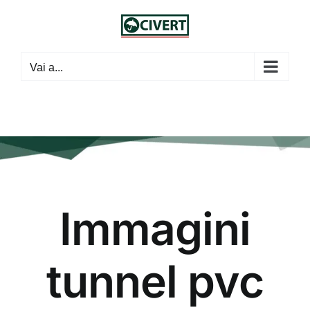
Salta
al
contenuto
Vai a...
Immagini
tunnel pvc