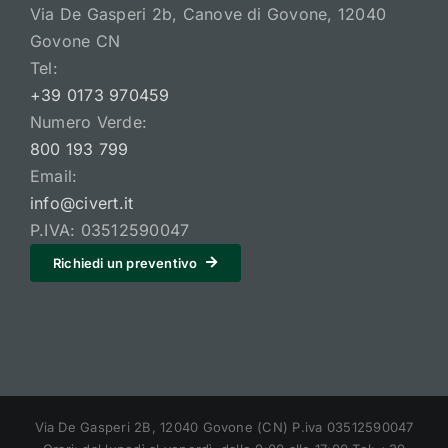
Via De Gasperi 2b, Canove di Govone, 12040
Govone CN
Tel:
+39 0173 970459
Numero Verde:
800 193 799
Email:
info@civert.it
P.IVA: 03512590047
Richiedi un preventivo
Via De Gasperi 2B, 12040 Govone (CN) P.iva 03512590047