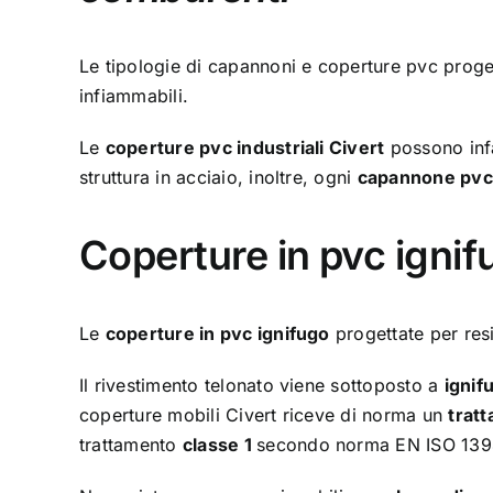
Le tipologie di capannoni e coperture pvc proget
infiammabili.
Le
coperture pvc industriali Civert
possono infat
struttura in acciaio, inoltre, ogni
capannone pvc
Coperture in pvc ignif
Le
coperture in pvc ignifugo
progettate per res
Il rivestimento telonato viene sottoposto a
ignif
coperture mobili Civert riceve di norma un
tratt
trattamento
classe 1
secondo norma EN ISO 139