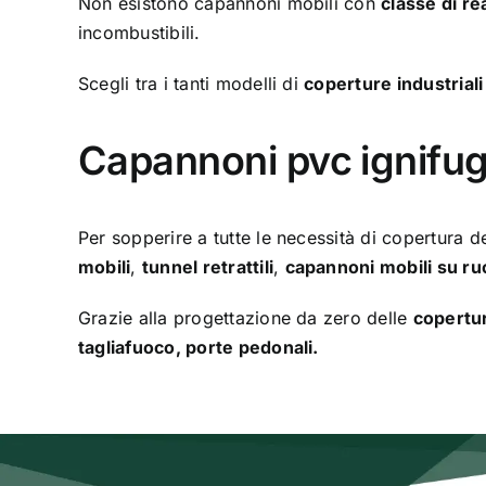
Non esistono capannoni mobili con
classe di re
incombustibili.
Scegli tra i tanti modelli di
coperture industriali
Capannoni pvc ignifugh
Per sopperire a tutte le necessità di copertura d
mobili
,
tunnel retrattili
,
capannoni mobili su ru
Grazie alla progettazione da zero delle
copertur
tagliafuoco, porte pedonali.