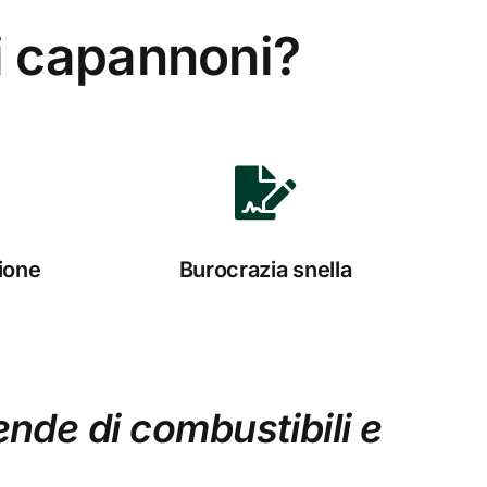
oi capannoni?
zione
Burocrazia snella
ende di combustibili e