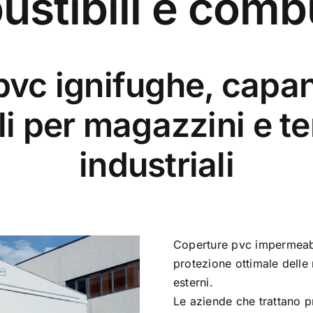
stibili e comb
pvc ignifughe, capan
i per magazzini e te
industriali
Coperture pvc impermeabi
protezione ottimale delle 
esterni.
Le aziende che trattano 