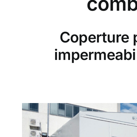
combu
Coperture 
impermeabil