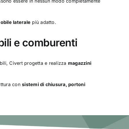
n possono essere in nessun modo completamente
obile laterale
più adatto.
ili e comburenti
bili, Civert progetta e realizza
magazzini
uttura con
sistemi di chiusura, portoni