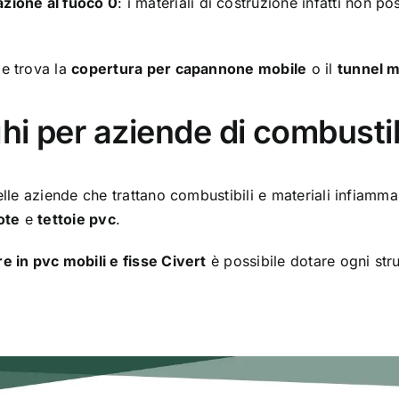
azione al fuoco 0
: i materiali di costruzione infatti no
e trova la
copertura per capannone mobile
o il
tunnel m
i per aziende di combustib
elle aziende che trattano combustibili e materiali infiamma
ote
e
tettoie pvc
.
e in pvc mobili e fisse Civert
è possibile dotare ogni str