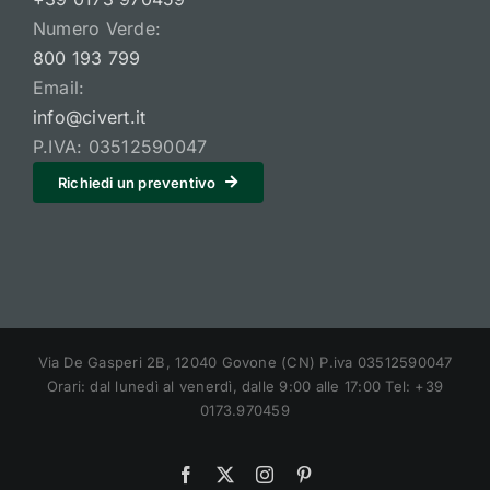
Numero Verde:
800 193 799
Email:
info@civert.it
P.IVA: 03512590047
Richiedi un preventivo
Via De Gasperi 2B, 12040 Govone (CN) P.iva 03512590047
Orari: dal lunedì al venerdì, dalle 9:00 alle 17:00 Tel: +39
0173.970459
Facebook
X
Instagram
Pinterest