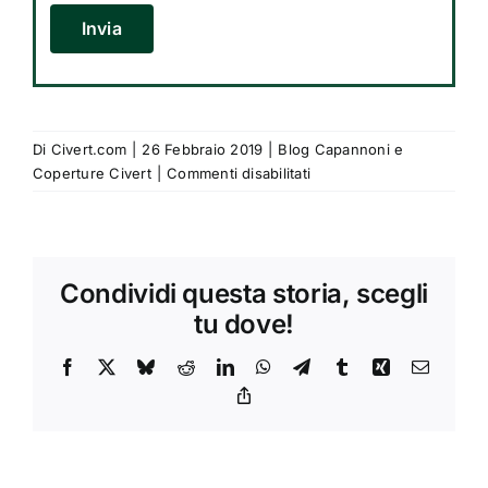
Si prega di lasciare vuoto questo campo.
Di
Civert.com
|
26 Febbraio 2019
|
Blog Capannoni e
su
Coperture Civert
|
Commenti disabilitati
Coperture
industriali:
a
Mantova
Condividi questa storia, scegli
Helitex
installa
tu dove!
tre
capannoni
Facebook
X
Bluesky
Reddit
LinkedIn
WhatsApp
Telegram
Tumblr
Xing
Email
Civert
Copy
Link